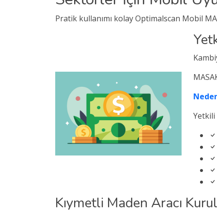
Pratik kullanımı kolay Optimalscan Mobil M
Yet
Kambiy
MASAK 
Neden
Yetkil
Kıymetli Maden Aracı Kuru