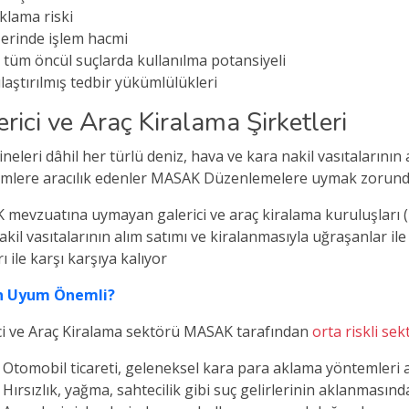
klama riski
zerinde işlem hacmi
 tüm öncül suçlarda kullanılma potansiyeli
aştırılmış tedbir yükümlülükleri
rici ve Araç Kiralama Şirketleri
ineleri dâhil her türlü deniz, hava ve kara nakil vasıtalarının
emlere aracılık edenler MASAK Düzenlemelere uymak zorund
mevzuatına uymayan galerici ve araç kiralama kuruluşları (İş
akil vasıtalarının alım satımı ve kiralanmasıyla uğraşanlar ile
ı ile karşı karşıya kalıyor
 Uyum Önemli?
ci ve Araç Kiralama sektörü MASAK tarafından
orta riskli sek
Otomobil ticareti, geleneksel kara para aklama yöntemleri a
Hırsızlık, yağma, sahtecilik gibi suç gelirlerinin aklanmasınd