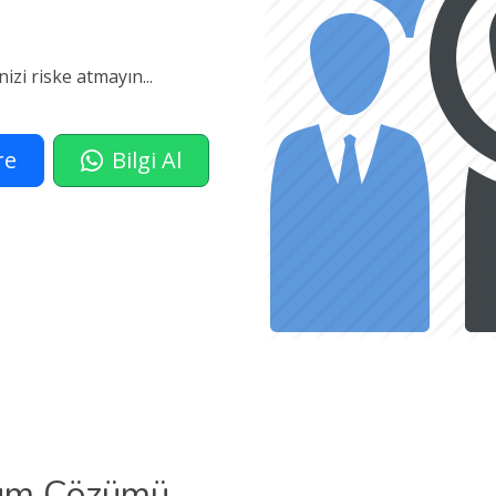
zi riske atmayın...
re
Bilgi Al
Uyum Çözümü