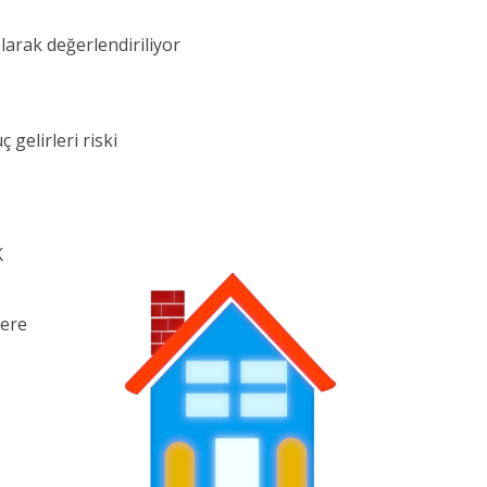
larak değerlendiriliyor
 gelirleri riski
K
lere