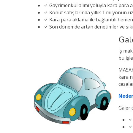
Gayrimenkul alımı yoluyla kara para a
Konut satışlarında yıllık 1 milyonun ü
Kara para aklama ile bağlantılı hemen
Son dönemde artan denetimler ve sıkıl
Gale
İş mak
bu işl
MASAK 
kara n
cezalar
Neden
Galeri