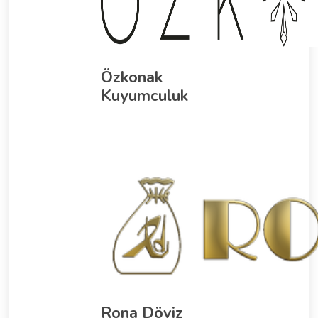
Özkonak
Kuyumculuk
Rona Döviz